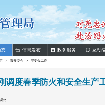
动态
信息发布
政务服务
互动
态
>
市安委会
>
安委会工作
刚调度春季防火和安全生产
调处