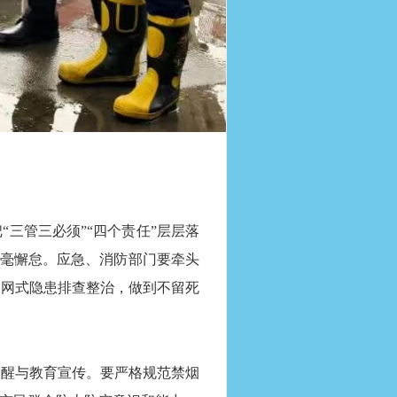
三管三必须”“四个责任”层层落
丝毫懈怠。应急、消防部门要牵头
拉网式隐患排查整治，做到不留死
醒与教育宣传。要严格规范禁烟