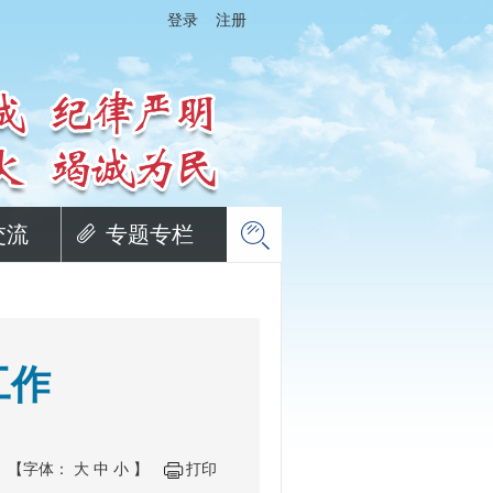
登录
注册
交流
专题专栏
工作
【字体：
大
中
小
】
打印