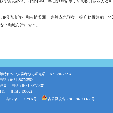
落实离岗必查、作业必检、每日巡查制度，切实提升从业人员和
强值班值守和火情监测，完善应急预案，提升处置效能，坚
安全和城市运行安全。
种作业人员考核办证电话：0431-88777234
0431-88779550
理局
电话：0431-88777081
11
邮编：130022
吉ICP备 11002904号
吉公网安备 22010202000658号